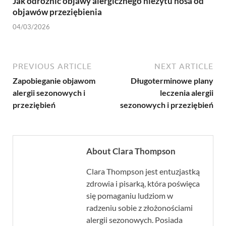
Jak odróżnić objawy alergicznego nieżytu nosa od
objawów przeziębienia
04/03/2026
PREVIOUS ARTICLE
NEXT ARTICLE
Zapobieganie objawom
Długoterminowe plany
alergii sezonowych i
leczenia alergii
przeziębień
sezonowych i przeziębień
About Clara Thompson
Clara Thompson jest entuzjastką
zdrowia i pisarką, która poświęca
się pomaganiu ludziom w
radzeniu sobie z złożonościami
alergii sezonowych. Posiada