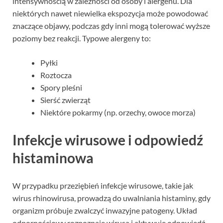
intensywnością w zależności od osoby i alergenu. Dla
niektórych nawet niewielka ekspozycja może powodować
znaczące objawy, podczas gdy inni mogą tolerować wyższe
poziomy bez reakcji. Typowe alergeny to:
Pyłki
Roztocza
Spory pleśni
Sierść zwierząt
Niektóre pokarmy (np. orzechy, owoce morza)
Infekcje wirusowe i odpowiedź
histaminowa
W przypadku przeziębień infekcje wirusowe, takie jak
wirus rhinowirusa, prowadzą do uwalniania histaminy, gdy
organizm próbuje zwalczyć inwazyjne patogeny. Układ
odpornościowy rozpoznaje wirusa i aktywuje odpowiedź,