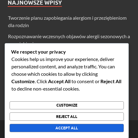
NAJNOWSZE WPISY
Tworzenie planu zapobiegania alergiom i przeziębieniom
dla rodzin
Rozpoznawanie wczesnych objawów alergii sezonowych a
przeziębienia
We respect your privacy
Zimne terapie: Zrozumienie roli odpoczynku i
Cookies help us improve your experience, deliver
nawodnienia
personalized content, and analyze traffic. You can
Budowanie odporności w walce z alergiami sezonowymi i
choose which cookies to allow by clicking
przeziębieniami
Customize
. Click
Accept All
to consent or
Reject All
to decline non-essential cookies.
Długoterminowe plany leczenia alergii sezonowych i
przeziębień
CUSTOMIZE
REJECT ALL
Copyright © 2026
musicaoltranza.net
.
ACCEPT ALL
Powered by
WordPress
and
HitMag
.