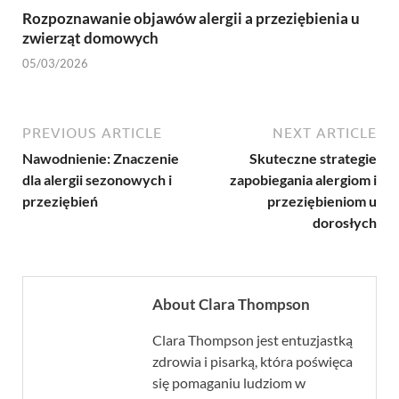
Rozpoznawanie objawów alergii a przeziębienia u
zwierząt domowych
05/03/2026
PREVIOUS ARTICLE
NEXT ARTICLE
Nawodnienie: Znaczenie
Skuteczne strategie
dla alergii sezonowych i
zapobiegania alergiom i
przeziębień
przeziębieniom u
dorosłych
About Clara Thompson
Clara Thompson jest entuzjastką
zdrowia i pisarką, która poświęca
się pomaganiu ludziom w