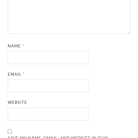
NAME
*
EMAIL
*
WEBSITE
SAVE MY NAME, EMAIL, AND WEBSITE IN THIS