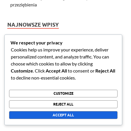
przeziębienia
NAJNOWSZE WPISY
Tworzenie planu zapobiegania alergiom i
We respect your privacy
przeziębieniom dla rodzin
Cookies help us improve your experience, deliver
personalized content, and analyze traffic. You can
Rozpoznawanie wczesnych objawów alergii
choose which cookies to allow by clicking
sezonowych a przeziębienia
Customize
. Click
Accept All
to consent or
Reject All
Zimne terapie: Zrozumienie roli odpoczynku i
to decline non-essential cookies.
nawodnienia
Budowanie odporności w walce z alergiami
CUSTOMIZE
sezonowymi i przeziębieniami
REJECT ALL
Długoterminowe plany leczenia alergii sezonowych i
przeziębień
ACCEPT ALL