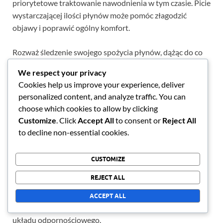
priorytetowe traktowanie nawodnienia w tym czasie. Picie
wystarczającej ilości płynów może pomóc złagodzić
objawy i poprawić ogólny komfort.
Rozważ śledzenie swojego spożycia płynów, dążąc do co
najmniej 8 szklanek wody dziennie, i dostosowując ilość w
We respect your privacy
zależności od poziomu aktywności i czynników
Cookies help us improve your experience, deliver
środowiskowych.
personalized content, and analyze traffic. You can
choose which cookies to allow by clicking
Mity a fakty
Customize
. Click
Accept All
to consent or
Reject All
to decline non-essential cookies.
Zrozumienie różnicy między mitami a faktami na temat
nawodnienia i alergii jest kluczowe dla skutecznego
CUSTOMIZE
zarządzania. Chociaż niektórzy mogą wierzyć, że
REJECT ALL
nawodnienie nie jest konieczne lub że pogarsza objawy,
rzeczywistość jest taka, że odpowiednie spożycie płynów
ACCEPT ALL
jest niezbędne do złagodzenia dyskomfortu i wsparcia
układu odpornościowego.