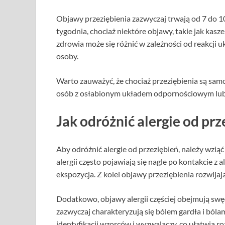
Objawy przeziębienia zazwyczaj trwają od 7 do 10
tygodnia, chociaż niektóre objawy, takie jak kas
zdrowia może się różnić w zależności od reakcji
osoby.
Warto zauważyć, że chociaż przeziębienia są sam
osób z osłabionym układem odpornościowym lub 
Jak odróżnić alergie od prz
Aby odróżnić alergie od przeziębień, należy wzi
alergii często pojawiają się nagle po kontakcie z
ekspozycja. Z kolei objawy przeziębienia rozwijaj
Dodatkowo, objawy alergii częściej obejmują swęd
zazwyczaj charakteryzują się bólem gardła i bó
identyfikacji wzorców i wyzwalaczy, co ułatwia 