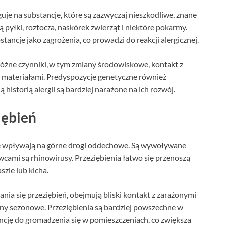
je na substancje, które są zazwyczaj nieszkodliwe, znane
pyłki, roztocza, naskórek zwierząt i niektóre pokarmy.
ancje jako zagrożenia, co prowadzi do reakcji alergicznej.
óżne czynniki, w tym zmiany środowiskowe, kontakt z
 materiałami. Predyspozycje genetyczne również
historią alergii są bardziej narażone na ich rozwój.
iębień
nie wpływają na górne drogi oddechowe. Są wywoływane
wcami są rhinowirusy. Przeziębienia łatwo się przenoszą
zle lub kicha.
iania się przeziębień, obejmują bliski kontakt z zarażonymi
ny sezonowe. Przeziębienia są bardziej powszechne w
encję do gromadzenia się w pomieszczeniach, co zwiększa