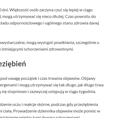
 dni. Większość osób zaczyna czuć się lepiej w ciągu
zel, mogą utrzymywać się nieco dłużej. Czas powrotu do
 układu odpornościowego i ogólnego stanu zdrowia danej
owystarczalne, mogą wystąpić powikłania, szczególnie u
istniejącymi schorzeniami zdrowotnymi.
eziębień
ąć pod uwagę początek i czas trwania objawów. Objawy
 alergenami i mogą utrzymywać się tak długo, jak długo trwa
ą się stopniowo i zazwyczaj ustępują w ciągu tygodnia.
zenie oczu i reakcje skórne, podczas gdy przeziębienia
lami ciała. Prowadzenie dziennika objawów może pomóc w
rozróżnienie między tymi dwoma schorzeniami.