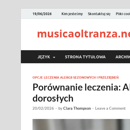
19/06/2026
Kim jesteśmy
Skontaktuj się
Pliki coo
musicaoltranza.n
JĘZYK
STRONA TYTUŁOWA
ARCHI
OPCJE LECZENIA ALERGII SEZONOWYCH I PRZEZIĘBIEŃ
Porównanie leczenia: Al
dorosłych
20/02/2026
-
by
Clara Thompson
-
Leave a Comment