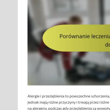
Alergie i przeziębienia to powszechne schorzeni
jednak mają różne przyczyny i trwają przez różne
na alergeny, podczas gdy przeziębienia są wywoł