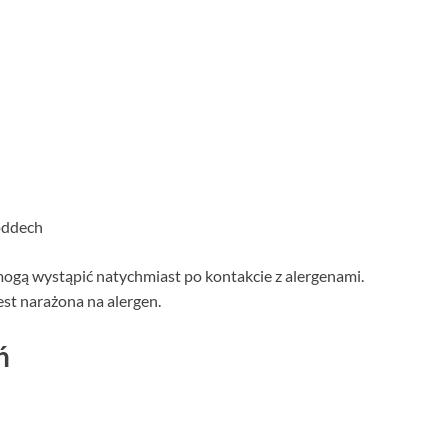
oddech
mogą wystąpić natychmiast po kontakcie z alergenami.
est narażona na alergen.
ń