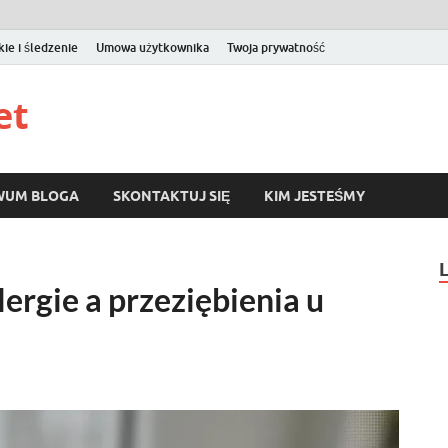
kie i śledzenie
Umowa użytkownika
Twoja prywatność
et
WUM BLOGA
SKONTAKTUJ SIĘ
KIM JESTEŚMY
ergie a przeziębienia u