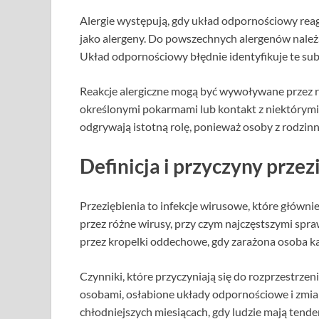
Alergie występują, gdy układ odpornościowy reagu
jako alergeny. Do powszechnych alergenów należą 
Układ odpornościowy błędnie identyfikuje te subst
Reakcje alergiczne mogą być wywoływane przez r
określonymi pokarmami lub kontakt z niektórymi
odgrywają istotną rolę, ponieważ osoby z rodzinną 
Definicja i przyczyny przez
Przeziębienia to infekcje wirusowe, które głów
przez różne wirusy, przy czym najczęstszymi spra
przez kropelki oddechowe, gdy zarażona osoba kas
Czynniki, które przyczyniają się do rozprzestrzen
osobami, osłabione układy odpornościowe i zmia
chłodniejszych miesiącach, gdy ludzie mają tend