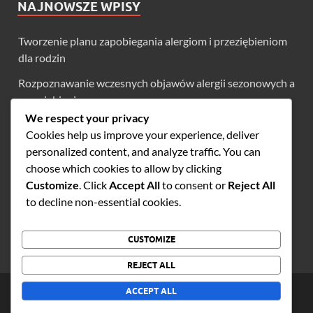
NAJNOWSZE WPISY
Tworzenie planu zapobiegania alergiom i przeziębieniom
dla rodzin
Rozpoznawanie wczesnych objawów alergii sezonowych a
przeziębienia
We respect your privacy
Zimne terapie: Zrozumienie roli odpoczynku i
Cookies help us improve your experience, deliver
nawodnienia
personalized content, and analyze traffic. You can
Budowanie odporności w walce z alergiami sezonowymi i
choose which cookies to allow by clicking
przeziębieniami
Customize
. Click
Accept All
to consent or
Reject All
to decline non-essential cookies.
Długoterminowe plany leczenia alergii sezonowych i
przeziębień
CUSTOMIZE
REJECT ALL
Copyright © 2026
musicaoltranza.net
.
ACCEPT ALL
Powered by
WordPress
and
HitMag
.